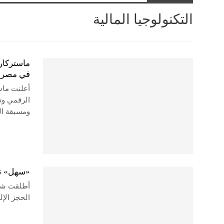
التكنولوجيا المالية
ماستركار
في مصر و
الرقمي وتم
ومسبقة ال
«سهل» تط
أطلقت شرك
الحجز الإ