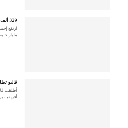
329 ألف مستثمر بصناديق الذهب والفضة بأصول قدرها 9.35 مليار جنيه
مليار جنيه بنهاية يونيو
ڤاليو تط
أطلقت ڤال
أفريقيا، ب