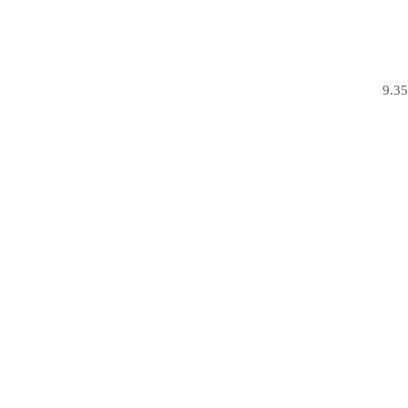
ارتفع إجمالي صافي أصول صناديق الاستثمار بالذهب والفضة بالسوق المصرية إلى 9.35