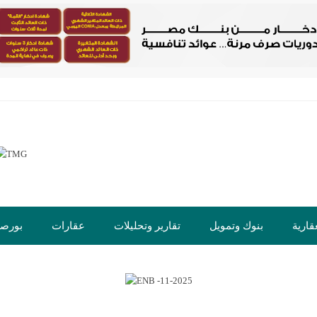
قارية
بنوك وتمويل
تقارير وتحليلات
عقارات
بورص
ت