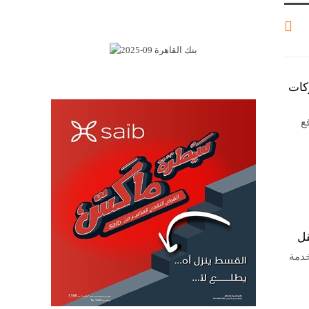
كات
الدفع
قل
خدمة