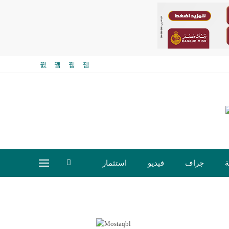
ة
جراف
فيديو
استثمار