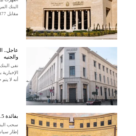
مقابل 10.377 تريليون جنيه بنهاية ديسمبر 2025،
والجنيه
نفى البنك
أنه لا يتم
بفائدة 19.5%.. البنك المركزي يسحب 38 مليار جنيه سيولة من السوق المفتوحة
سحب البنك
إطار سياست