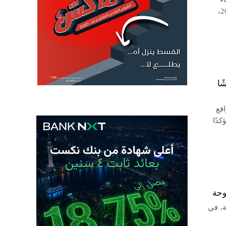
البنك المركزي، منحت تسهيلات ائتمانية بقيمة 10.692 تريليون جنيه بنهاية فبراير 2026،
ية جديدة من فئات 25 و50 قرشًا
قع
ورقي، مؤكدًا
ة، في