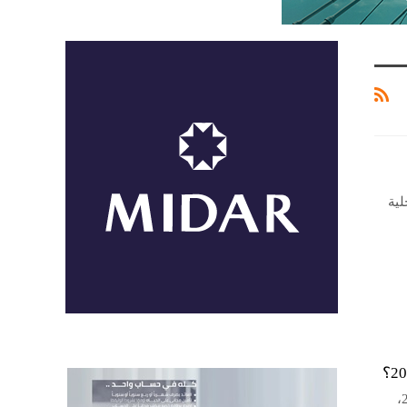
لية
واصل احتياطي النقد الأجنبي لمصر أداءه التصاعدي خلال النصف الأول من عام 2026،