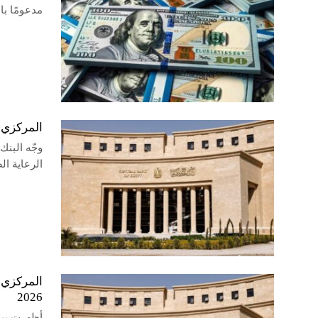
مدعومًا با
المركزي 
وجّه البن
الرعاية ا
2026
أظهرت بيا