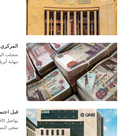
المركزي المصري: 
سجلت الودا
بنهاية أبريل 2026، لتتجاوز مستوى 10 تريليو
قبل اجتماع المركزي.. بنك
سعي البنو