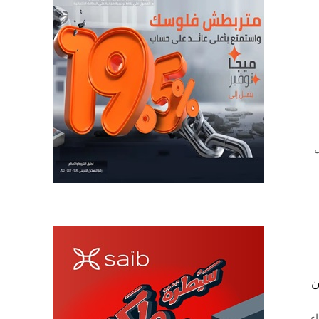
ل
من
ء