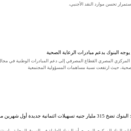
ستمرار تحسن موارد النقد الأجنبي،
يوجه البنوك بدعم مبادرات الرعاية الصحية
ك المركزي المصري القطاع المصرفي إلى دعم المبادرات الوطنية في مجا
لصحية، حيث ارتفعت نسبة مساهمات المسؤولية المجتمعية
المركزي: البنوك تضخ 315 مليار جنيه تسهيلات ائتمانية جديدة أول شهرين 
نات البنك المركزي المصري أن البنوك العاملة في السوق المحلية، باستثنا