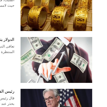
حيث لامست الأو
الدولار ي
المنتظرة 
رئيس الفي
قال رئيس 
بحذر عند ت