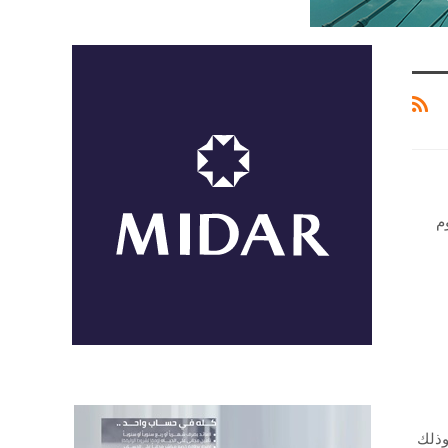
م
وذلك