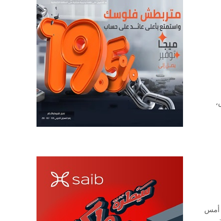
ميس،
هي مساء أمس