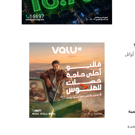
في أوائل
مية
حدة