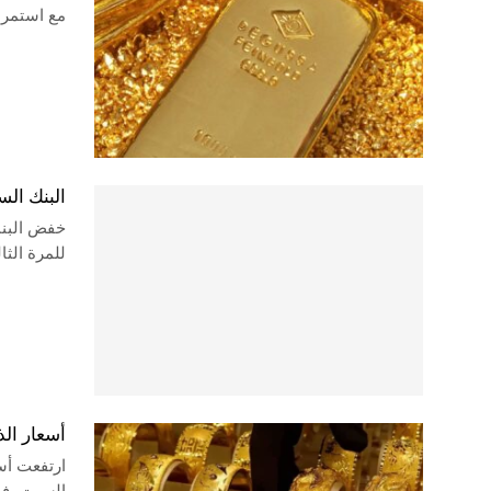
مع استمرا
البنك الس
للمرة الث
أسعار الذهب ترتفع 65 جنيه