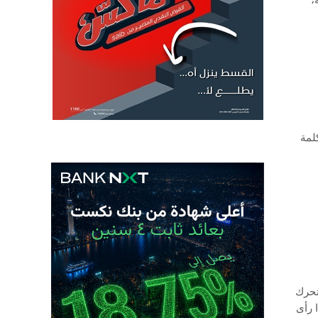
معة،
 الكلمة
تحرك
 رأى