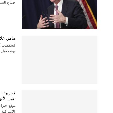
صناع السي
ماهي علا
يونيو قبل 
تقارير: ا
على الأب
توقع خبراء
الأميركية،