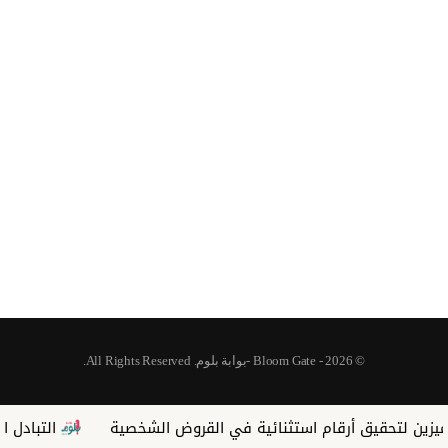
© 2026 - Bloom Gate -بوابة بلوم. All Rights Reserved.
م استثنائية في القروض الشخصية
التبادل التجاري بين مصر ودول «بريكس» يقفز