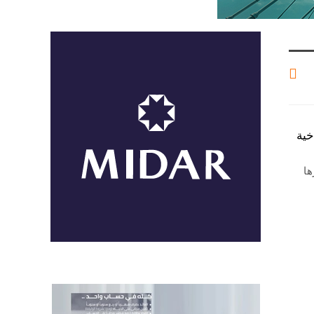
خية
ها