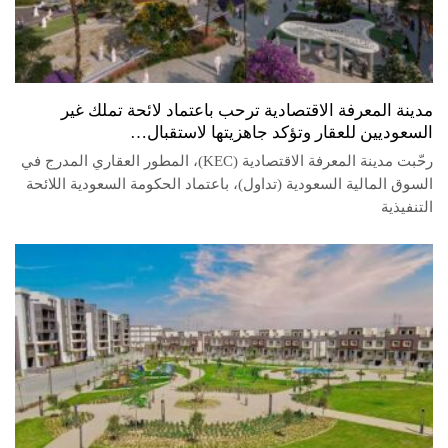
مدينة المعرفة الاقتصادية ترحب باعتماد لائحة تملك غير
السعوديين للعقار وتؤكد جاهزيتها لاستقبال…
رحّبت مدينة المعرفة الاقتصادية (KEC)، المطور العقاري المدرج في
السوق المالية السعودية (تداول)، باعتماد الحكومة السعودية اللائحة
التنفيذية