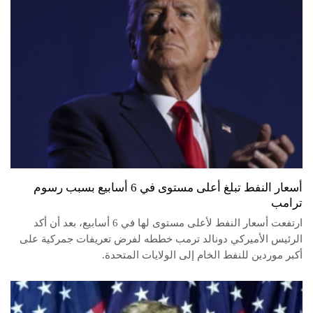
أسعار النفط تبلغ أعلى مستوى في 6 أسابيع بسبب رسوم
ترامب
ارتفعت أسعار النفط لأعلى مستوى لها في 6 أسابيع، بعد أن أكد
الرئيس الأميركي دونالد ترمب خططه لفرض تعريفات جمركية على
أكبر موردين للنفط الخام إلى الولايات المتحدة.