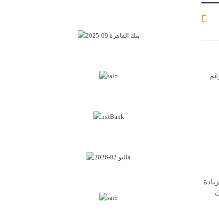
غم
يادة
ت