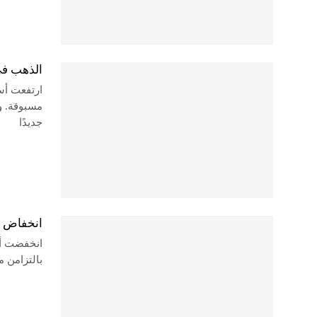
الذهب في مصر
جديدًا
انخفاض أسعار
انخفضت أس
بالتزامن م