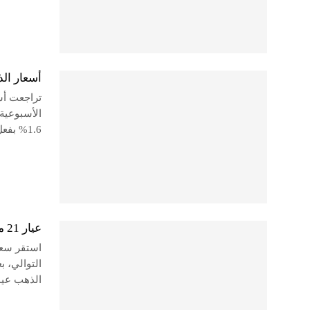
أسعار الذهب ت
تراجعت أسع
الأسبوعية 
1.6% بفعل قوة الدولار، وانخفاض المخاطر السياسية نتيجة فوز دونالد ترامب في…
عيار 21 مستقر.. أسعار الذهب اليوم السبت 2 نوفمبر 2024
التوالي، 
الذهب عيار 21، الأكثر تداولًا، بنحو 15