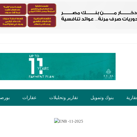
قارية
بنوك وتمويل
تقارير وتحليلات
عقارات
بورص
ت