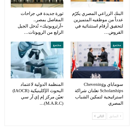
البنك الزراعي المصري يكرّم
ثورة جديدة في جراحات
عدداً من موظفيه المتميزين
المفاصل بمصر..
لتحقيق أرقام استثنائية في
«آرثروبوتيك» تُدخل الجيل
القروض…
الرابع من الروبوتات…
مجتمع
مجتمع
سوماباي وChevening
المنظمة الدولية لاعتماد
Scholarships تعلنان شراكة
البحوث الإكلينيكية (IAOCR)
استراتيجية لتمكين الشباب
تعيّن مركز إم إي آر سي
المصري
(M.A.R.C)…
السابق
التالي