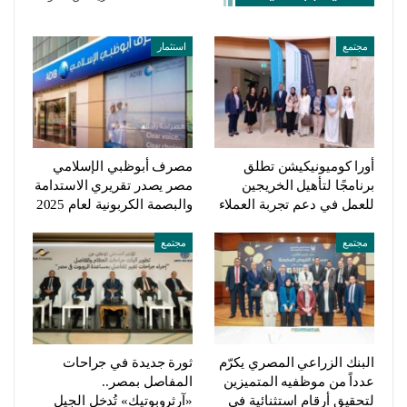
مجتمع
استثمار
أورا كوميونيكيشن تطلق
مصرف أبوظبي الإسلامي
برنامجًا لتأهيل الخريجين
مصر يصدر تقريري الاستدامة
للعمل في دعم تجربة العملاء
والبصمة الكربونية لعام 2025
مجتمع
مجتمع
البنك الزراعي المصري يكرّم
ثورة جديدة في جراحات
عدداً من موظفيه المتميزين
المفاصل بمصر..
لتحقيق أرقام استثنائية في
«آرثروبوتيك» تُدخل الجيل