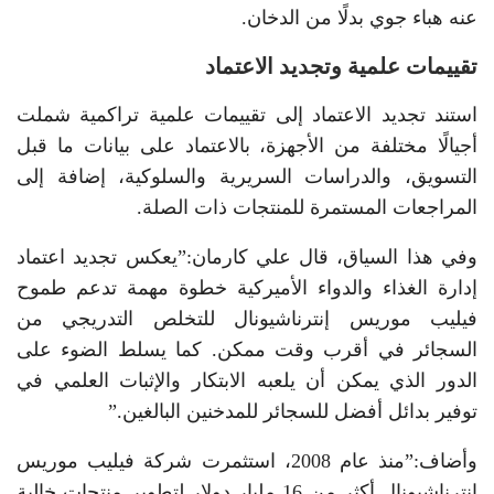
عنه هباء جوي بدلًا من الدخان.
تقييمات علمية وتجديد الاعتماد
استند تجديد الاعتماد إلى تقييمات علمية تراكمية شملت
أجيالًا مختلفة من الأجهزة، بالاعتماد على بيانات ما قبل
التسويق، والدراسات السريرية والسلوكية، إضافة إلى
المراجعات المستمرة للمنتجات ذات الصلة.
وفي هذا السياق، قال علي كارمان:”يعكس تجديد اعتماد
إدارة الغذاء والدواء الأميركية خطوة مهمة تدعم طموح
فيليب موريس إنترناشيونال للتخلص التدريجي من
السجائر في أقرب وقت ممكن. كما يسلط الضوء على
الدور الذي يمكن أن يلعبه الابتكار والإثبات العلمي في
توفير بدائل أفضل للسجائر للمدخنين البالغين.”
وأضاف:”منذ عام 2008، استثمرت شركة فيليب موريس
إنترناشيونال أكثر من 16 مليار دولار لتطوير منتجات خالية