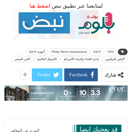
لمتابعتنا عبر تطبيق نبض
اضغط هنا
FDA
IQOS
Philip Morris International
أجهزة IQOS
أكياس النيكوتين
إدارة الغذاء والدواء الأميركية
الأسواق العالمية
الأمن الصحي
Twitter
Facebook
شارك
قد يعجبك ايضا
المزيد عن المؤلف