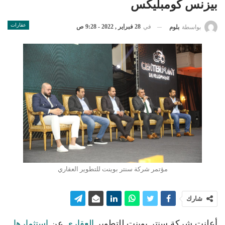
بيزنس كومبليكس
عقارات
في
28 فبراير , 2022 - 9:28 ص
بواسطة
بلوم
مؤتمر شركة سنتر بوينت للتطوير العقاري
شارك
أعلنت شركة سنتر بوينت للتطوير
العقاري
عن
استثمارها