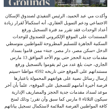
وأكدت مي عبد الحميد، الرئيس التنفيذي لصندوق الإسكان
الاجتماعي ودعم التمويل العقاري، أنه استكمالاً لقرار زيادة
أعداد الوحدات فقد تقرر مد فترة التسجيل ورفع
المستندات على الموقع الإلكتروني للصندوق للوحدات
السكنية الجاهزة للتسليم المطروحة للمواطنين متوسطي
الدخل «سكن مصر، دار مصر، جنة» ممن قاموا بسداد
مقدمات جدية الحجز حتى يوم الأحد الموافق 13 مارس
الجاري، حيث بلغ عدد من لم يقوموا بالتسجيل ورفع
مستنداتهم على الموقع حتى تاريخه 4592 مواطنا «سيتم
إرسال رسائل نصية على هواتفهم المحمولة باعتبارها
فرصة أخيرة أمامهم للتسجيل على الموقع»، علماً بأن آخر
موعد لسداد مقدمات جدية الحجز والمصاريف الإدارية
سيكون الثلاثاء 8 مارس كما سبق وأن تقرر؛ وذلك لمنح
كافة المواطنين الفرصة الملائمة لاستكمال تسجيل بياناتهم