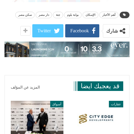
أهم الأخبار
الإسكان
بوابة بلوم
جنة
دار مصر
سكن مصر
Twitter
Facebook
شارك
قد يعجبك ايضا
المزيد عن المؤلف
عقارات
أسواق