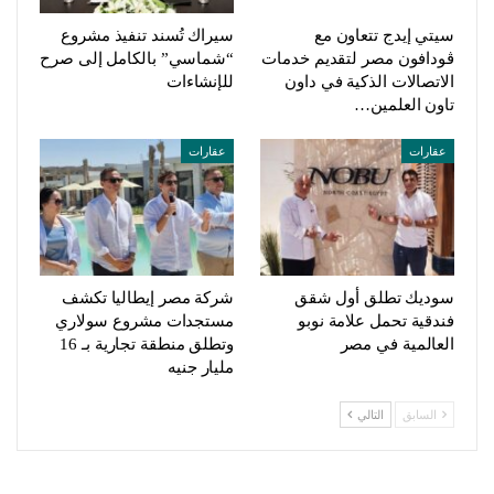
سيتي إيدج تتعاون مع
سيراك تُسند تنفيذ مشروع
ڤودافون مصر لتقديم خدمات
“شماسي” بالكامل إلى صرح
الاتصالات الذكية في داون
للإنشاءات
تاون العلمين…
عقارات
عقارات
سوديك تطلق أول شقق
شركة مصر إيطاليا تكشف
فندقية تحمل علامة نوبو
مستجدات مشروع سولاري
العالمية في مصر
وتطلق منطقة تجارية بـ 16
مليار جنيه
السابق
التالي