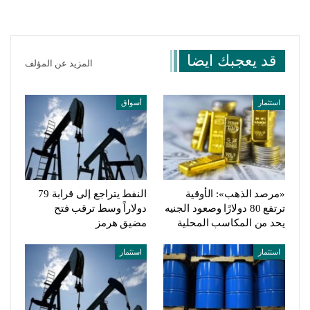
قد يعجبك ايضا
المزيد عن المؤلف
استثمار
أسواق
«مرصد الذهب»: الأوقية
النفط يتراجع إلى قرابة 79
ترتفع 80 دولارًا وصعود الجنيه
دولاراً وسط ترقب فتح
يحد من المكاسب المحلية
مضيق هرمز
استثمار
استثمار