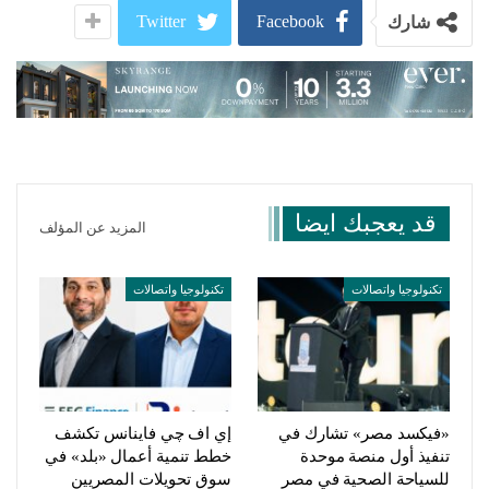
Twitter
Facebook
شارك
قد يعجبك ايضا
المزيد عن المؤلف
تكنولوجيا واتصالات
تكنولوجيا واتصالات
«فيكسد مصر» تشارك في
إي اف چي فاينانس تكشف
تنفيذ أول منصة موحدة
خطط تنمية أعمال «بلد» في
للسياحة الصحية في مصر
سوق تحويلات المصريين