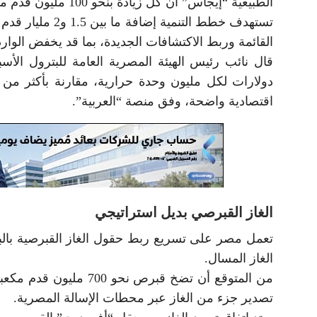
الطبيعية “إيجاس” أن كل زيادة بنحو 100 مليون قدم مكعبة يومياً تعادل الاستغناء عن شحنتي غاز مسال شهرياً.
تستهدف خطط التنم
القائمة وربط الاكتشافات الجديدة، بما قد يخفض الواردات
اقتصادية واضحة، وفق منصة “العربية”.
الغاز القبرصي بديل استراتيجي
تعمل مصر على تسريع ربط حقول الغاز القبرصية بالبن
الغاز المسال.
من المتوقع أن تضخ قبرص
تصدير جزء من الغاز عبر محطات الإسالة المصرية.