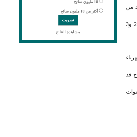
18 مليون سائح
، بما يحد من
أكثر من 18 مليون سائح
كان رئيس مجلس الوزراء، مصطفى مدبولي، قد أكد سابقاً أن تشغيل المحطة بكامل طاقتها سيوفر ما بين 2.5 و3
مشاهدة النتائج
مالي إنتاج الكهرباء
ح قد
 بأكثر من 60% خلال السنوات