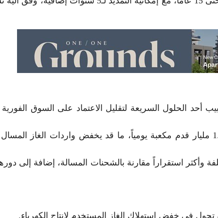
يمتد اتفاق توريد الغاز من حقل “أفروديت” القبرصي حتى 15 عاماً، مع إمكانية التمديد لـ5 سنوات إضافي
يب أحد الحلول السريعة لتقليل الاعتماد على السوق الفورية ل
تستهدف الاتفاقات الأخيرة رفع التدفقات لأكثر من 1.5 مليار قدم مكعبة يومياً، ما قد يخفض واردات الغاز الم
فة وأكثر استقراراً مقارنة بالشحنات المسالة، إضافة إلى دوره
حول في خفض استهلاك الغاز المستخدم لإنتاج الكهرباء.