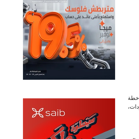
بين 15 و20% سنوياً، عبر خطة
دات،