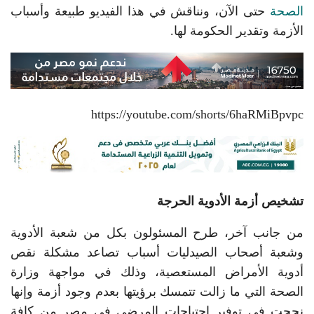
الصحة
حتى الآن، ونناقش في هذا الفيديو طبيعة وأسباب
الأزمة وتقدير الحكومة لها.
https://youtube.com/shorts/6haRMiBpvpc
تشخيص أزمة الأدوية الحرجة
من جانب آخر، طرح المسئولون بكل من شعبة الأدوية
وشعبة أصحاب الصيدليات أسباب تصاعد مشكلة نقص
أدوية الأمراض المستعصية، وذلك في مواجهة وزارة
الصحة التي ما زالت تتمسك برؤيتها بعدم وجود أزمة وإنها
نجحت في توفير احتياجات المرضى في مصر من كافة