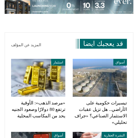
قد يعجبك ايضا
المزيد عن المؤلف
أسواق
استثمار
تيسيرات حكومية على
«مرصد الذهب»: الأوقية
الأراضي.. هل تزيل عقبات
ترتفع 80 دولارًا وصعود الجنيه
الاستثمار الصناعي؟ «جراف
يحد من المكاسب المحلية
تحليلي»
النشرة العقارية
أسواق