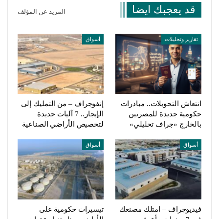
قد يعجبك ايضا
المزيد عن المؤلف
تقارير وتحليلات
أسواق
انتعاش التحويلات.. مبادرات
إنفوجراف – من التمليك إلى
حكومية جديدة للمصريين
الإيجار.. 7 آليات جديدة
بالخارج «جراف تحليلي»
لتخصيص الأراضي الصناعية
أسواق
أسواق
فيديوجراف – امتلك مصنعك
تيسيرات حكومية على