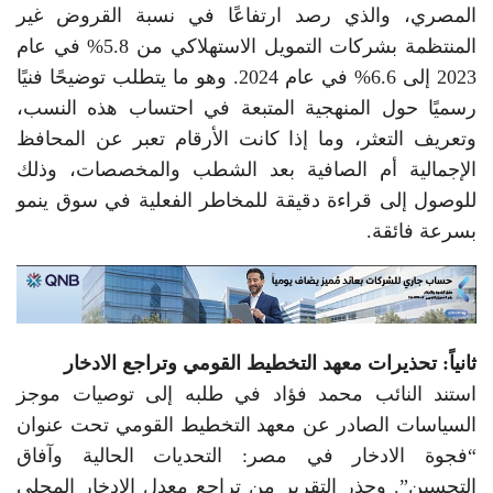
المصري، والذي رصد ارتفاعًا في نسبة القروض غير
المنتظمة بشركات التمويل الاستهلاكي من 5.8% في عام
2023 إلى 6.6% في عام 2024. وهو ما يتطلب توضيحًا فنيًا
رسميًا حول المنهجية المتبعة في احتساب هذه النسب،
وتعريف التعثر، وما إذا كانت الأرقام تعبر عن المحافظ
الإجمالية أم الصافية بعد الشطب والمخصصات، وذلك
للوصول إلى قراءة دقيقة للمخاطر الفعلية في سوق ينمو
بسرعة فائقة.
ثانياً: تحذيرات معهد التخطيط القومي وتراجع الادخار
استند النائب محمد فؤاد في طلبه إلى توصيات موجز
السياسات الصادر عن معهد التخطيط القومي تحت عنوان
“فجوة الادخار في مصر: التحديات الحالية وآفاق
التحسين”. وحذر التقرير من تراجع معدل الادخار المحلي