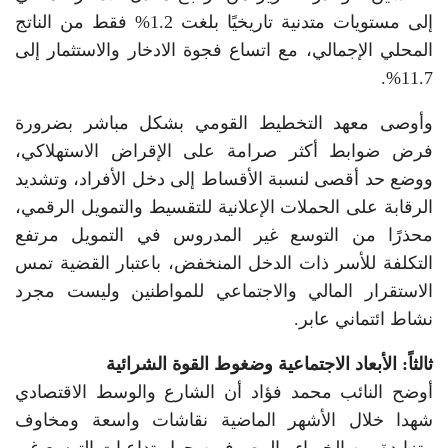
إلى مستويات متدنية تاريخيًا بلغت 1.2% فقط من الناتج
المحلي الإجمالي، مع اتساع فجوة الادخار والاستثمار إلى
11.7%.
وأوصى معهد التخطيط القومي بشكل مباشر بضرورة
فرض ضوابط أكثر صرامة على الإقراض الاستهلاكي،
ووضع حد أقصى لنسبة الأقساط إلى دخل الأفراد، وتشديد
الرقابة على الحملات الإعلانية للتقسيط والتمويل الرقمي،
محذرًا من التوسع غير المدروس في التمويل مرتفع
التكلفة للأسر ذات الدخل المنخفض، باعتبار القضية تمس
الاستقرار المالي والاجتماعي للمواطنين وليست مجرد
نشاط ائتماني عابر.
ثالثاً: الأبعاد الاجتماعية وضغوط القوة الشرائية
أوضح النائب محمد فؤاد أن الشارع والوسط الاقتصادي
شهدا خلال الأشهر الماضية نقاشات واسعة ومخاوف
متزايدة بين الخبراء والمصرفيين حول تداعيات التوسع غير