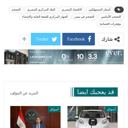
أسعار المستهلكين
الاقتصاد المصري
البنك المركزي المصري
التضخم
التضخم الأساسي
التضخم في مصر
الجهاز المركزي للتعبئة العامة والإحصاء
مؤشرات اقتصادية
Twitter
Facebook
شارك
قد يعجبك ايضا
المزيد عن المؤلف
أسواق
أسواق