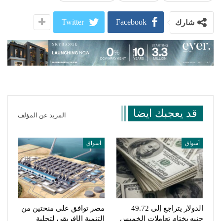
Twitter
Facebook
شارك
قد يعجبك ايضا
المزيد عن المؤلف
أسواق
أسواق
الدولار يتراجع إلى 49.72
مصر توافق على منحتين من
جنيه بختام تعاملات الخميس
التنمية الإفريقي لتحلية