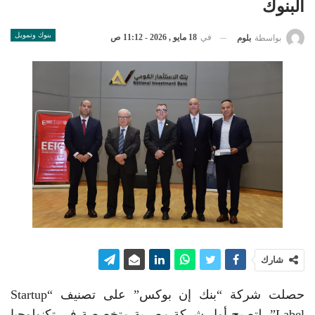
البنوك
بنوك وتمويل
في
18 مايو , 2026 - 11:12 ص
بواسطة
بلوم
شارك
حصلت شركة “بنك إن بوكس” على تصنيف “Startup
Label”، لتصبح أول شركة مصرية متخصصة في تكنولوجيا