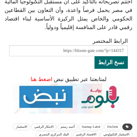
اختتم تصريحاته بالتأكيد على أن مستقبل التكنولوجيا المالية
في مصر يحمل فرصاً واعدة، وأن التعاون بين القطاعين
الحكومي والخاص يمثل الركيزة الأساسية لبناء اقتصاد
رقمي قادر على المنافسة إقليمياً ودولياً.
الرابط المختصر
نسخ الرابط
لمتابعتنا عبر تطبيق نبض
اضغط هنا
FinTech
Startup Label
أحمد رستم
الابتكار الرقمي
الاستثمار
الاستثمار التكنولوجي
الاقتصاد الرقمي
البنك المركزي المصري