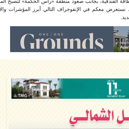
اقة الفندقية، بجانب صعود منطقة «رأس الحكمة» لتصبح ال
نستعرض معكم في الإنفوجراف التالي أبرز المؤشرات والأ
يد.