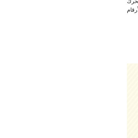
محرك
رقام