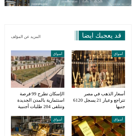
قد يعجبك ايضا
المزيد عن المؤلف
أسواق
أسواق
أسعار الذهب في مصر
الإسكان تطرح 99 فرصة
تتراجع وعيار 21 يسجل 6120
استثمارية بالمدن الجديدة
جنيها
وتتلقى 204 طلبات أجنبية
أسواق
أسواق