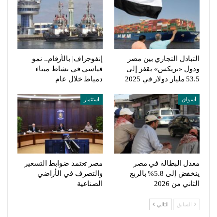
التبادل التجاري بين مصر
إنفوجراف| بالأرقام.. نمو
ودول «بريكس» يقفز إلى
قياسي في نشاط ميناء
53.5 مليار دولار في 2025
دمياط خلال عام
أسواق
استثمار
معدل البطالة في مصر
مصر تعتمد ضوابط التسعير
ينخفض إلى 5.8% بالربع
والتصرف في الأراضي
الثاني من 2026
الصناعية
السابق
التالي