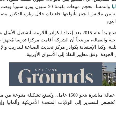
يا
والنمسا، بحجم مبيعات بقيمة 20 مليون يورو سنوياً وي
صنع تشكيلة متنوعة من ملابس الجينز بأنواعها جاء ذلك خلال زيارة الدكتور 
يوم.
وأضاف رئيس مجلس الإدارة أن التشغيل الفعلي للمصنع بدأ عام 2015 بعد إعداد الكوادر اللازمة للتشغيل ا
ية والعمالة، موضحاً أن الشركة أقامت مركزا تدريبيا مُجهزا ب
ة، وكذا الإستعانة بكوادر مركز تحديث الصناعة للتدريب والإع
جودة، وفق معايير النفاذ إلى الأسواق الأوربية.
كما أشار أنيس طرابلسي إلى أن المصنع يضم حالياً عمالة مباشرة بنحو 1500 عامل، ويُصنع تشكيلة متن
1 مليون قطعة سنوياً، تُخصص للتصدير إلى الولايات المتحدة الأمريكية وألمانيا وإ