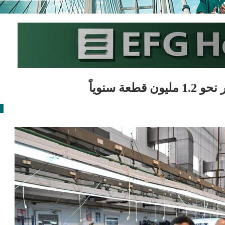
 سنوياً
ا