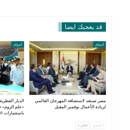
قد يعجبك ايضا
أسواق
أسواق
مصر تستعد لاستضافة المهرجان العالمي
الديار القطري
لريادة الأعمال نوفمبر المقبل
«علم الروم» 
باستثمارات 220…
السابق
التالي