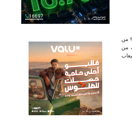
نع يُعزز المكون المحلي الذي تصل نسبته إلى 90% من
خامات المُستخدمة في التصنيع، كما تقوم إدارة المصنع بتنفيذ خطة للتوسع في نشاطه الإنتاجي بحلول عام 2028، من
17 مليون يورو، واستيعاب