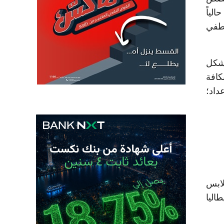
ضم حالياً
مصطفي
لأمثل بشكل
كافة
داد؛
وعة من ملابس
يطاليا