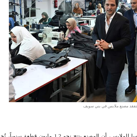
يتفقد مصنع ملابس في بني سويف
قال أنيس طرابلسي، رئيس مجلس إدارة مصنع إيميسا للملابس، أن المصنع ينتج نحو 1.2 مليون ق