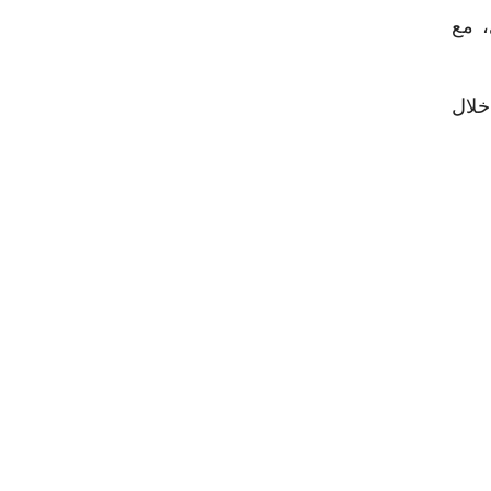
، مع
، مقارنة بنحو 3.4 مليون طن خلال