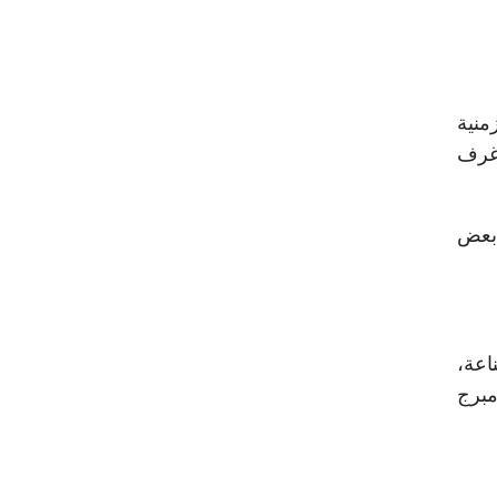
منية
وغرف
 بعض
اعة،
مبرج