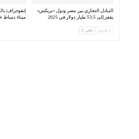
التبادل التجاري بين مصر ودول «بريكس»
إنفوجراف| بال
يقفز إلى 53.5 مليار دولار في 2025
ميناء دمياط خ
السابق
التالي