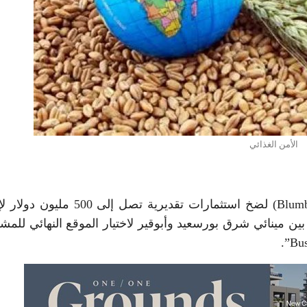
الأمن الغذائي
تخطط شركة “بلومبرج جرين” الأميركية (Blumberg Grain) لضخ استثمارات تقديرية تصل 
 مينائي شرق بورسعيد وأبوقير لاختيار الموقع النهائي للمش