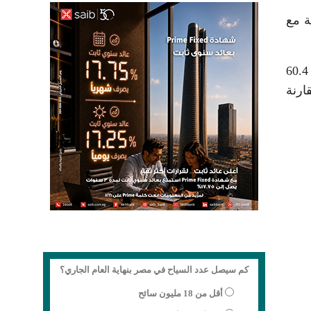
بة 17.2 بالمئة، بالمقارنة مع
وعلى صعيد الواردات فقد انخفضت في شهر ديسمبر 2023 بنسبة 7.1 بالمئة بمقدار 4.6 مليار ريال، حيث بلغت قيمتها 60.4
دات بالمقارنة
كم سيصل عدد السياح في مصر بنهاية العام الجاري؟
أقل من 18 مليون سائح