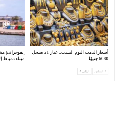
أسعار الذهب اليوم السبت.. عيار 21 يسجل
إنفوجراف| مش
6080 جنيهًا
ميناء دمياط 
السابق
التالي