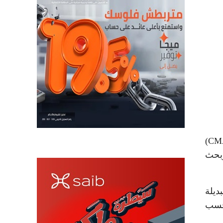
، اليوم الأربعاء، مذكرة تفاهم مع مجموعة (سي.إم.أيه سي.جي.إم – CMA CGM)
وبحث
ديلة
بحسب