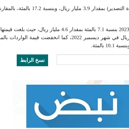
كما ارتفعت قيمة الصادرات غير البترولية (تشمل إعادة التصدير) بمقدار 3.9 مليار ريال، وبنس
مليار ريال في شهر ديسمبر 2023، مقابل 64.9 مليار ريال في شهر ديسمبر 2022، كما انخفضت قيمة الوار
نسخ الرابط