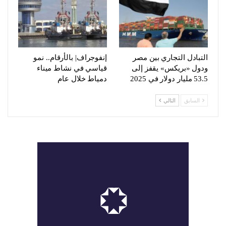
التبادل التجاري بين مصر
إنفوجراف| بالأرقام.. نمو
ودول «بريكس» يقفز إلى
قياسي في نشاط ميناء
53.5 مليار دولار في 2025
دمياط خلال عام
السابق
التالي