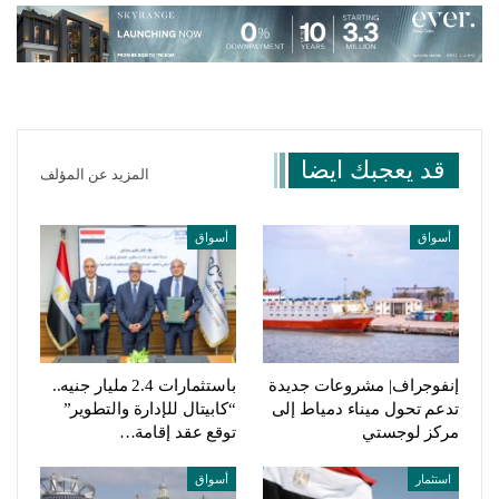
قد يعجبك ايضا
المزيد عن المؤلف
أسواق
أسواق
إنفوجراف| مشروعات جديدة
باستثمارات 2.4 مليار جنيه..
تدعم تحول ميناء دمياط إلى
“كابيتال للإدارة والتطوير”
مركز لوجستي
توقع عقد إقامة…
استثمار
أسواق