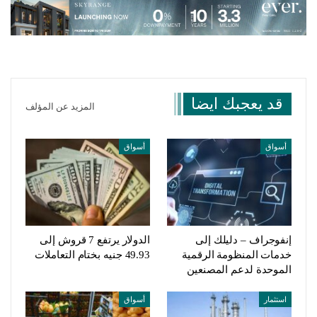
قد يعجبك ايضا
المزيد عن المؤلف
أسواق
أسواق
إنفوجراف – دليلك إلى
الدولار يرتفع 7 قروش إلى
خدمات المنظومة الرقمية
49.93 جنيه بختام التعاملات
الموحدة لدعم المصنعين
استثمار
أسواق