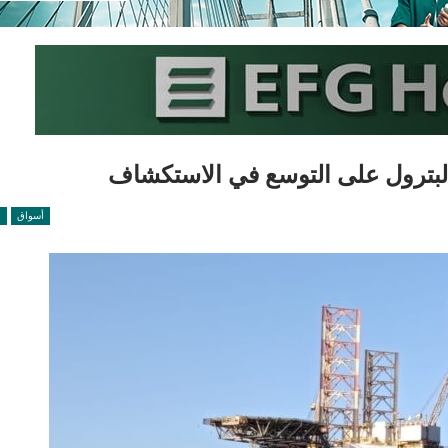
لبترول على التوسع في الاستكشاف
أسواق
ا