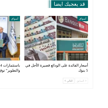
قد يعجبك ايضا
أسواق
أسواق
أسعار الفائدة على الودائع قصيرة الأجل في
5 بنوك
والتطوير” توق
السابق
التالي