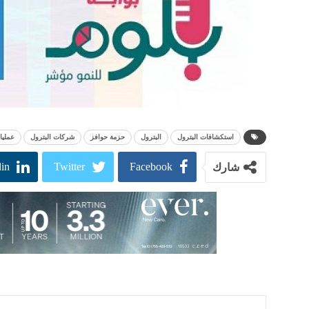
استكشافات البترول
البترول
حزمة حوافز
شركات البترول
عمليا
in
Twitter
Facebook
شارك