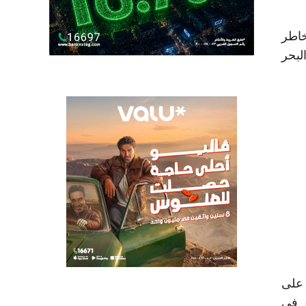
خاطر
لبحر
 على
يونيو 2024 إلى 714 مليون دولار في