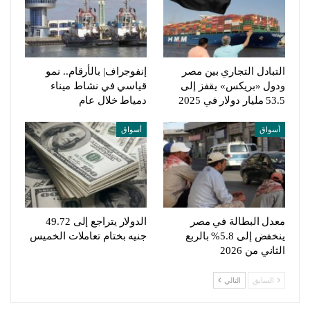
التبادل التجاري بين مصر
إنفوجراف| بالأرقام.. نمو
ودول «بريكس» يقفز إلى
قياسي في نشاط ميناء
53.5 مليار دولار في 2025
دمياط خلال عام
أسواق
أسواق
معدل البطالة في مصر
الدولار يتراجع إلى 49.72
ينخفض إلى 5.8% بالربع
جنيه بختام تعاملات الخميس
الثاني من 2026
السابق
التالي