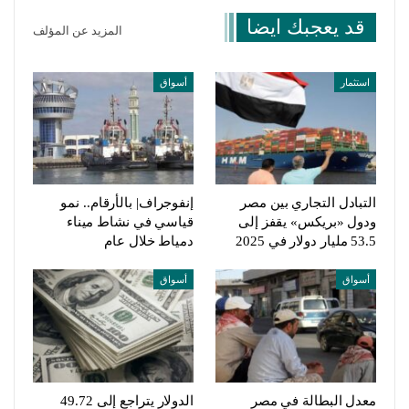
قد يعجبك ايضا
المزيد عن المؤلف
استثمار
أسواق
التبادل التجاري بين مصر
إنفوجراف| بالأرقام.. نمو
ودول «بريكس» يقفز إلى
قياسي في نشاط ميناء
53.5 مليار دولار في 2025
دمياط خلال عام
أسواق
أسواق
معدل البطالة في مصر
الدولار يتراجع إلى 49.72