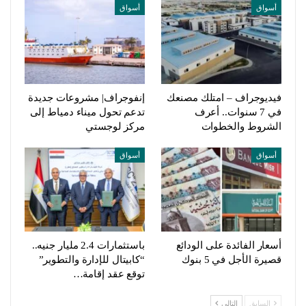
أسواق
أسواق
فيديوجراف – امتلك مصنعك
إنفوجراف| مشروعات جديدة
في 7 سنوات.. أعرف
تدعم تحول ميناء دمياط إلى
الشروط والخطوات
مركز لوجستي
أسواق
أسواق
أسعار الفائدة على الودائع
باستثمارات 2.4 مليار جنيه..
قصيرة الأجل في 5 بنوك
“كابيتال للإدارة والتطوير”
توقع عقد إقامة…
السابق
التالي