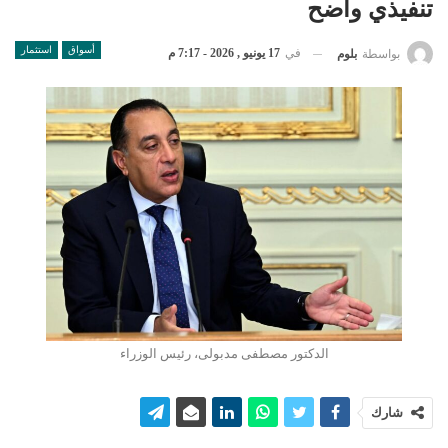
تنفيذي واضح
أسواق
استثمار
في
17 يونيو , 2026 - 7:17 م
بواسطة
بلوم
الدكتور مصطفى مدبولى، رئيس الوزراء
شارك