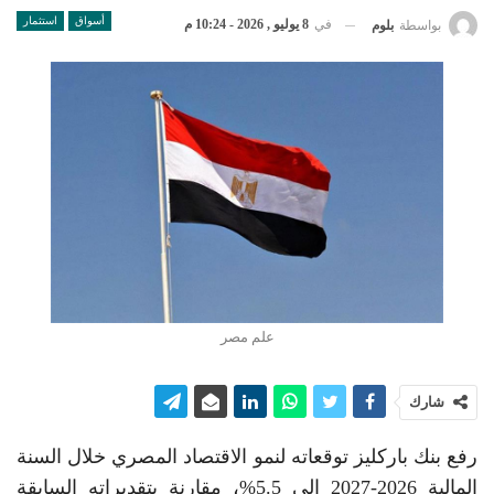
أسواق
استثمار
في
8 يوليو , 2026 - 10:24 م
بواسطة
بلوم
علم مصر
شارك
رفع بنك باركليز توقعاته لنمو الاقتصاد المصري خلال السنة
المالية 2026-2027 إلى 5.5%، مقارنة بتقديراته السابقة