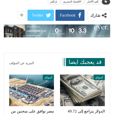
أهم الأخبار
الاقتصاد المصري
باركليز
Twitter
Facebook
شارك
قد يعجبك ايضا
المزيد عن المؤلف
أسواق
أسواق
الدولار يتراجع إلى 49.72
مصر توافق على منحتين من