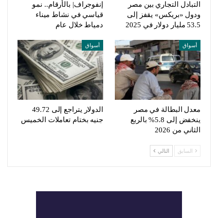
التبادل التجاري بين مصر
إنفوجراف| بالأرقام.. نمو
ودول «بريكس» يقفز إلى
قياسي في نشاط ميناء
53.5 مليار دولار في 2025
دمياط خلال عام
أسواق
أسواق
معدل البطالة في مصر
الدولار يتراجع إلى 49.72
ينخفض إلى 5.8% بالربع
جنيه بختام تعاملات الخميس
الثاني من 2026
السابق
التالي