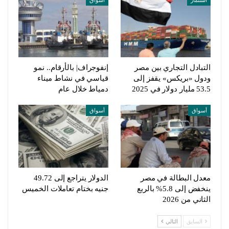
التبادل التجاري بين مصر
إنفوجراف| بالأرقام.. نمو
ودول «بريكس» يقفز إلى
قياسي في نشاط ميناء
53.5 مليار دولار في 2025
دمياط خلال عام
أسواق
أسواق
معدل البطالة في مصر
الدولار يتراجع إلى 49.72
ينخفض إلى 5.8% بالربع
جنيه بختام تعاملات الخميس
الثاني من 2026
السابق
التالي