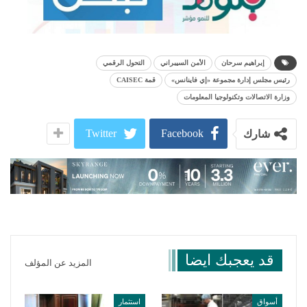
إبراهيم سرحان
الأمن السيبراني
التحول الرقمي
رئيس مجلس إدارة مجموعة «إي فاينانس»
قمة CAISEC
وزارة الاتصالات وتكنولوجيا المعلومات
Twitter
Facebook
شارك
قد يعجبك ايضا
المزيد عن المؤلف
أسواق
استثمار