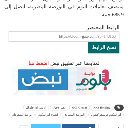
منتصف تعاملات اليوم في البورصة المصرية، ليصل إلى
685.9 جنيه.
الرابط المختصر
نسخ الرابط
لمتابعتنا عبر تطبيق نبض
اضغط هنا
NNS Holding
OCI Global
أهم الأخبار
أو سي آي جلوبال
أوراسكوم كونستراكشون
البورصة المصرية
اندماج أوراسكوم
بورصة أمستردام