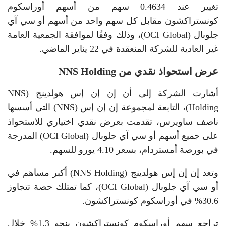
تغيير عند 0.4634 سهم من أسهم أوراسكوم
كونستراكشون مقابل كل سهم واحد من أسهم أو سي آي
جلوبال (OCI Global)، وذلك وفقًا لموافقة الجمعية العامة
غير العادية للشركة المنعقدة في 22 يناير الماضي.
عرض استحواذ نقدي من NNS Holding
أشارت الشركة إلى أن إن إن إس هولدينج (NNS
Holding)، التابعة لمجموعة إن إن إس (NNS) التي أسسها
ناصف ساويرس، تقدمت بعرض نقدي اختياري للاستحواذ
على جميع أسهم أو سي آي جلوبال (OCI Global) المدرجة
في بورصة أمستردام، بسعر 4.10 يورو للسهم.
وتعد إن إن إس هولدينج (NNS Holding) أكبر مساهم في
أو سي آي جلوبال (OCI Global)، كما تمتلك حصة تتجاوز
30.6% في أوراسكوم كونستراكشون.
تراجع سهم أوراسكوم كونستراكشون بنحو 1.3% خلال