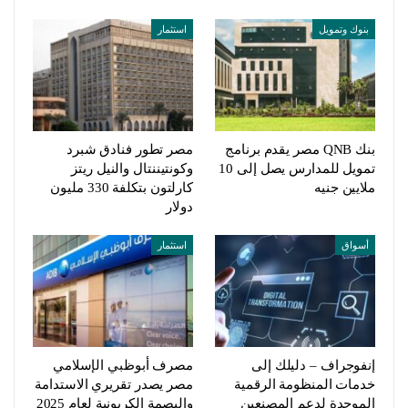
بنوك وتمويل
استثمار
بنك QNB مصر يقدم برنامج
مصر تطور فنادق شبرد
تمويل للمدارس يصل إلى 10
وكونتيننتال والنيل ريتز
ملايين جنيه
كارلتون بتكلفة 330 مليون
دولار
أسواق
استثمار
إنفوجراف – دليلك إلى
مصرف أبوظبي الإسلامي
خدمات المنظومة الرقمية
مصر يصدر تقريري الاستدامة
الموحدة لدعم المصنعين
والبصمة الكربونية لعام 2025