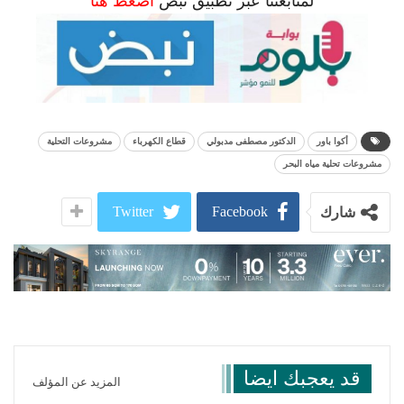
لمتابعتنا عبر تطبيق نبض
اضغط هنا
أكوا باور
الدكتور مصطفى مدبولي
قطاع الكهرباء
مشروعات التحلية
مشروعات تحلية مياه البحر
Twitter
Facebook
شارك
قد يعجبك ايضا
المزيد عن المؤلف