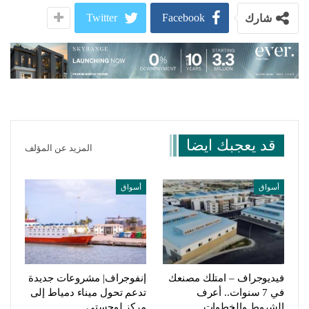
Twitter
Facebook
شارك
قد يعجبك ايضا
المزيد عن المؤلف
أسواق
أسواق
فيديوجراف – امتلك مصنعك
إنفوجراف| مشروعات جديدة
في 7 سنوات.. أعرف
تدعم تحول ميناء دمياط إلى
الشروط والخطوات
مركز لوجستي