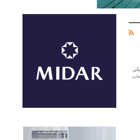
يكي
ءات