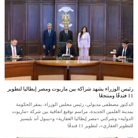
رئيس الوزراء يشهد شراكة بين ماريوت ومصر إيطاليا لتطوير
11 فندقًا ومنتجعًا
الدكتور مصطفى مدبولي، رئيس مجلس الوزراء، بمقر الحكومة
بمدينة العلمين الجديدة، مراسم توقيع اتفاقية بين شركة «ماريوت
الدولية» وشركتي «مصر إيطاليا العقارية» و«بيبول أند بليسيز
للتطوير العقاري»، لتطوير 11 فندقًا