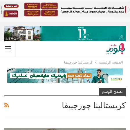
الصفحة الرئيسية
كريستالينا چورچييفا
تصفح الوسم
كريستالينا چورچييفا