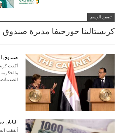
تصفح الوسم
كريستالينا جورجيفا مديرة صندوق ا
صندوق ال
أكدت كريست
والحكومة 
الصدمات.
اليابان تضخ 36.8 مليار دولار 