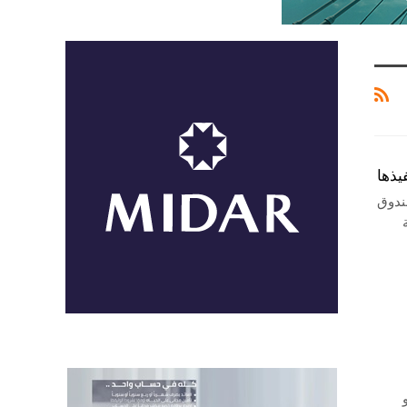
يذها
صندوق
يو