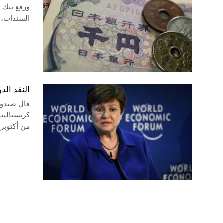
ورفع بنك 
السندات، 
النقد الد
قال صندوق 
كريستالينا
من أكتوبر 