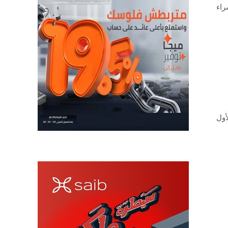
راء
أول