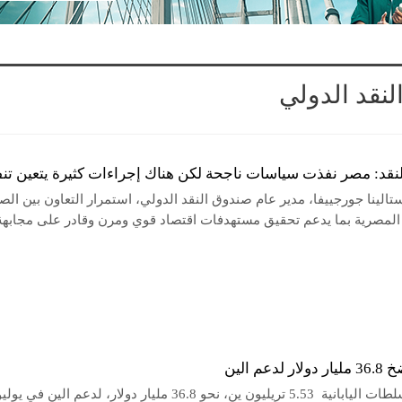
لنقد الدولي
نقد: مصر نفذت سياسات ناجحة لكن هناك إجراءات كثيرة يتعين تنف
الينا جورجييفا، مدير عام صندوق النقد الدولي، استمرار التعاون بين ال
المصرية بما يدعم تحقيق مستهدفات اقتصاد قوي ومرن وقادر على مجابهة
لدعم الين
أنفقت السلطات اليابانية 5.53 تريليون ين، نحو 36.8 مليار دولار، لدعم الين في يول