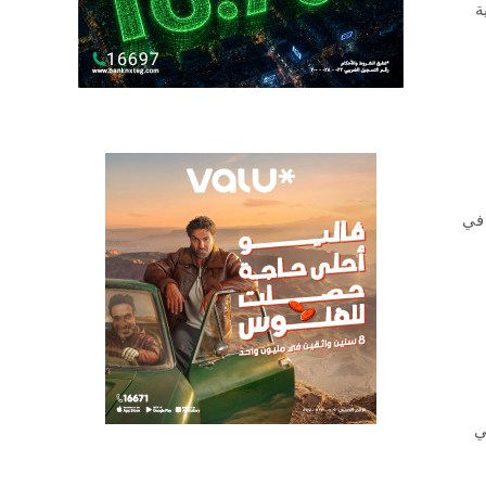
ة
 في
ي