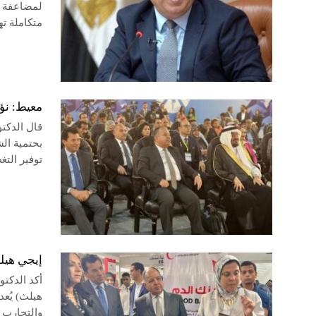
لمضاعفة ج
متكاملة 
معيط: نؤ
قال الدكت
بحتمية ال
توفير التغ
إيجي هيلث 2024.. انطلاق أكبر منصة إقليمية تجمع مستث
أكد الدكتو
هيلث) يُعد
والتجارب 