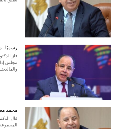
تطبق بالف
رسميًا.. 
فاز الدكتو
مجلس إدارة
والمالديف،
محمد معي
قال الدكت
المجموعة 