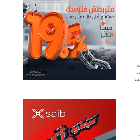
د
ى
بب