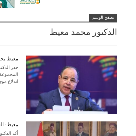
تصفح الوسم
الدكتور محمد معيط
معيط يحذ
حذر الدكت
المجموعة ا
اندلاع مو
معيط: ال
أكد الدكتو