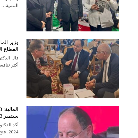
التنمية…
وزير الما
القطاع ا
قال الدكتو
أكثر تنافس
سبتمبر 2023
2024، فتح باب تلقى طلبات المصدرين الراغبين فى الانضمام