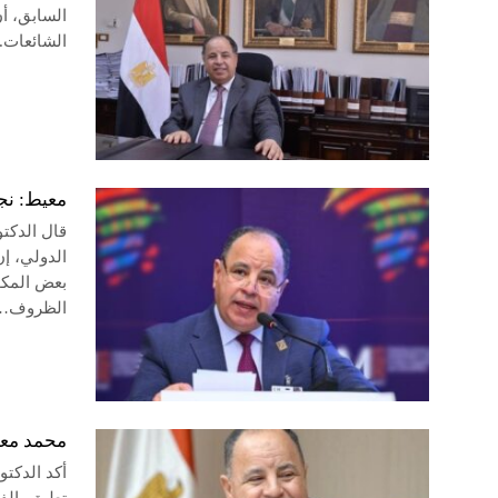
السابق، أ
الشائعات.
معيط: نج
قال الدكتو
الدولي، إ
بعض المكو
الظروف…
محمد معي
أكد الدكت