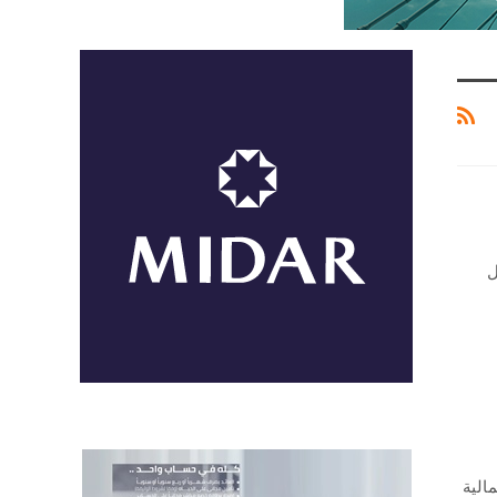
ل
الية