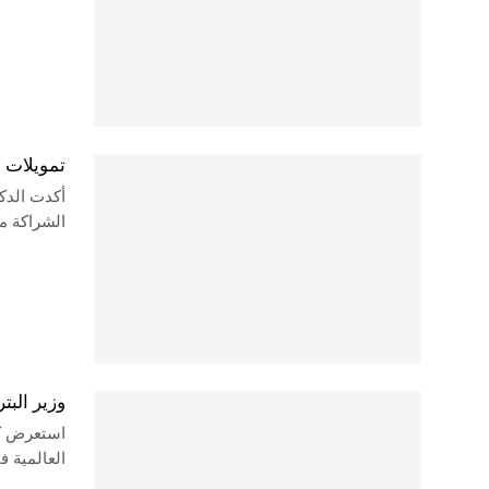
تمويلات الب
أكدت الدكت
الشراكة مع
وزير البت
استعرض كري
العالمية ف