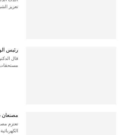
تعزيز الشر
رئيس الوزراء: سددنا 5 مليارا
قال الدكت
مستحقات ا
مصنعان ص
تعتزم مصر
الكهربائية