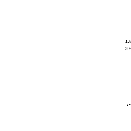
رة ومبادلة ديون ومنح وتعاون فني بقيمة 294.5
صر