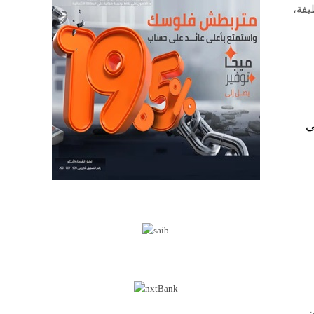
يفة،
ي
ن