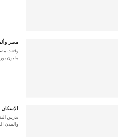
مصر وألماني
مليون يورو (بما ي
الإسكان 
يدرس البن
والمدن الذ