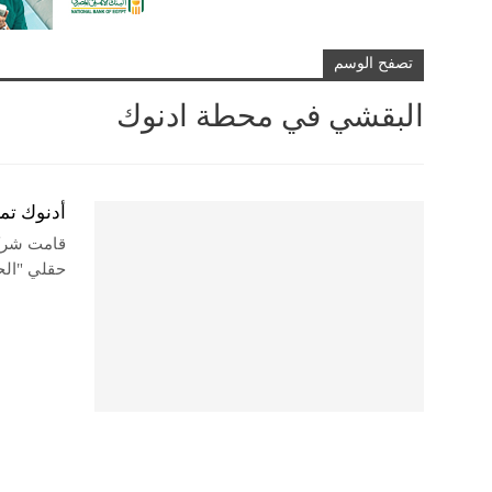
تصفح الوسم
البقشي في محطة ادنوك
أدنوك تمنح 
حقلي "الح