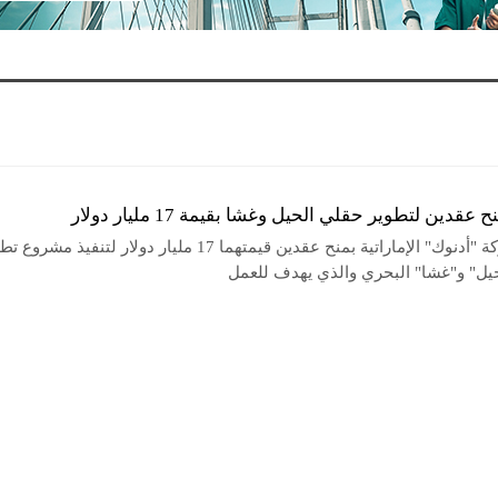
عقدين لتطوير حقلي الحيل وغشا بقيمة 17 مليار دولار
قامت شركة "أدنوك" الإماراتية بمنح عقدين قيمتهما 17 مليار دولار لتنفيذ مشر
يل" و"غشا" البحري والذي يهدف للعمل