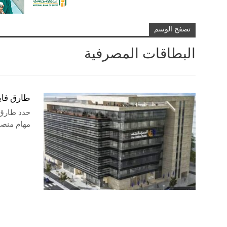
تصفح الوسم
البطاقات المصرفية
طارق فايد يحدد 4 محاور لتعزيز مكانة 
حدد طارق 
مهام منصبه 