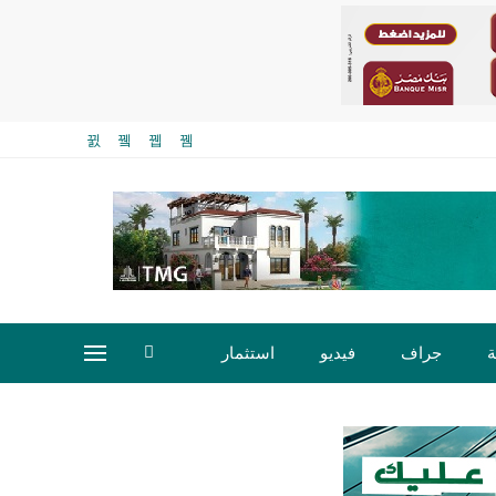
ة
جراف
فيديو
استثمار