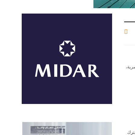
رية،
ترك