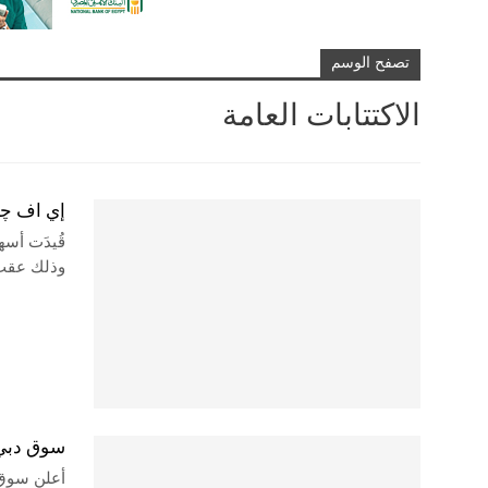
تصفح الوسم
الاكتتابات العامة
إي اف چي
قُيدَت أسه
وذلك عقب 
سوق دبي ي
أعلن سوق 