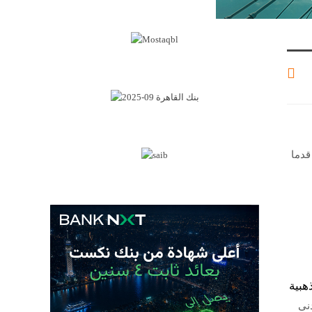
قدما
هبية
دنى