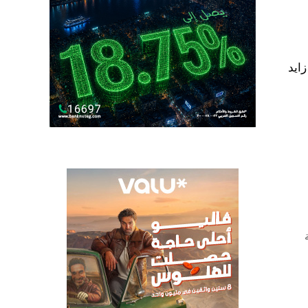
على 380 فدانًا في زايد
ية