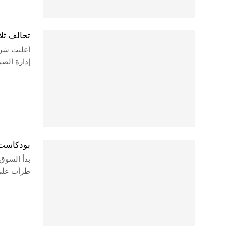
تحالف ثل
إدارة الضي
بودكاست ن
بدأ السوق
طرأت على 