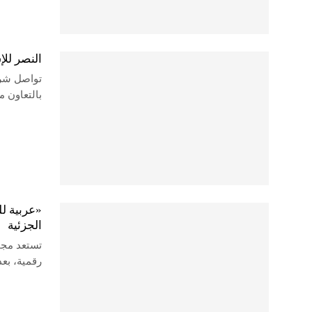
النصر لل
تواصل شرك
بالتعاون 
«عربية ل
الجزئية
تستعد مجم
رقمية، بع