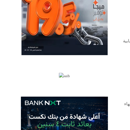
بية
هاء