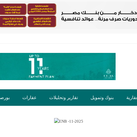
قارية
بنوك وتمويل
تقارير وتحليلات
عقارات
بورص
ت