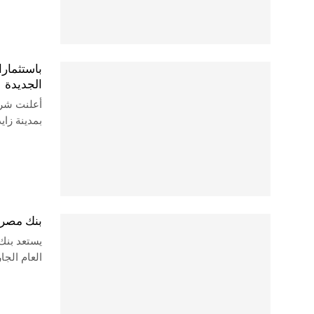
الجديدة
بمدينة زايد ا
بنك مصر يست
العام الج